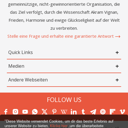
gemeinnützige, nicht-gewinnorientierte Organisation, die
das Ziel verfolgt, durch die Wissenschaft Akram Vignan,
Frieden, Harmonie und ewige Glückseligkeit auf der Welt
zu verbreiten.
Stelle eine Frage und erhalte eine garantierte Antwort
Quick Links
Medien
Andere Webseiten
FOLLOW US
"Diese Website verwendet Cookies, um dir das beste Erlebnis auf
unserer Website zu bieten.
Klicke hier
,um die überarbeitete