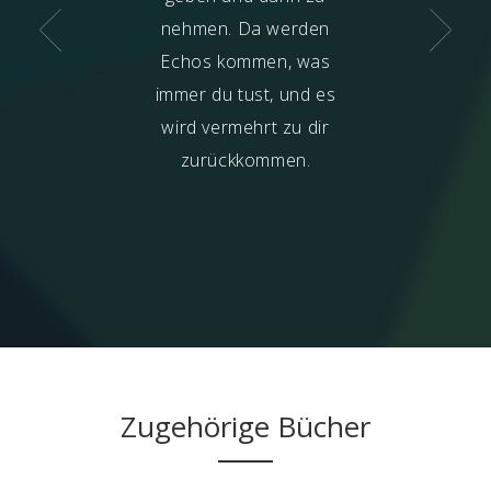
ha
– Auswirkung
nehmen. Da werden
Wohltätigkeit g
n aus früheren
Echos kommen, was
es mit Gewahr
n), und die
immer du tust, und es
der Absicht, da
rische) eigene
wird vermehrt zu dir
von der S
ng (Ursache für
zurückkommen.
profitier
ste Leben) liegt
eren Absicht, die
 des Spendens
herrschte.
Zugehörige Bücher