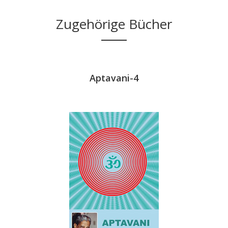
Zugehörige Bücher
i-4
Aptavani-4
Ap