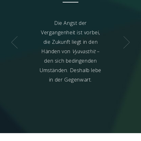
m grübeln
Die Angst der
Wer kann i
hen über die
Vergangenheit ist vorbei,
Gegenwart 
nheit nach? Sie
die Zukunft liegt in den
Derjenige, der 
, ihr verletztes
Händen von
Vyavasthit
–
zu heilen!
den sich bedingenden
Umständen. Deshalb lebe
in der Gegenwart.