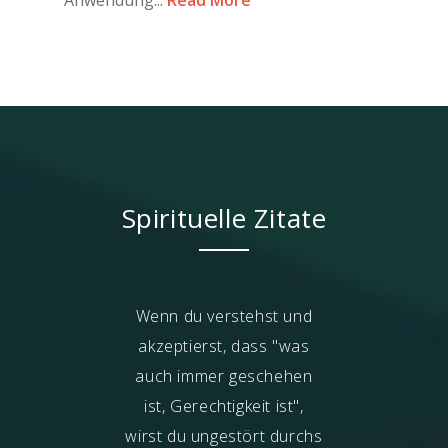
Spirituelle Zitate
t ist in ihrer
Wenn du verstehst und
Wenn du die Ger
einungsform
akzeptierst, dass "was
der Natur infrag
und dann gibt es
auch immer geschehen
lädst du Verwi
bsolute Höchste
ist, Gerechtigkeit ist",
Leiden e
(
Parmatma
).
wirst du ungestört durchs