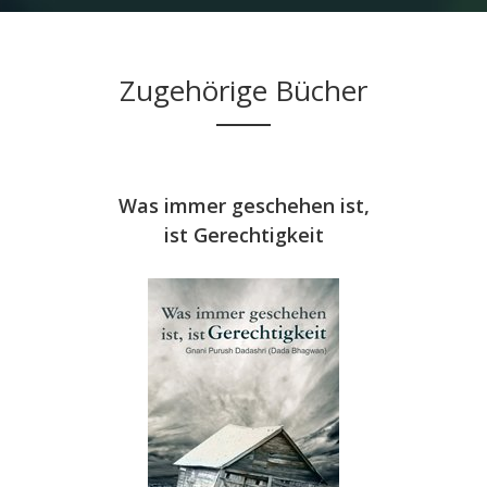
Zugehörige Bücher
ન્યાય
Was immer geschehen ist,
La Aceptac
ist Gerechtigkeit
U