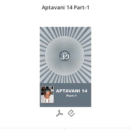
Part-2
Aptavani 14 Part-1
Aptav