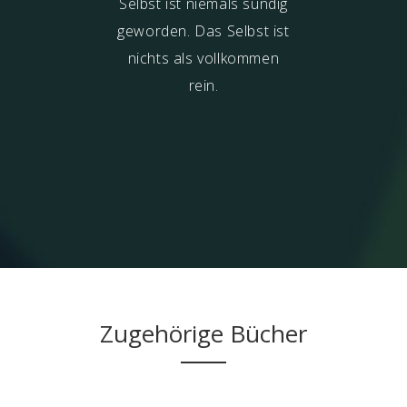
Gnani Purush
Selbst ist niemals sündig
hteten) trefft,
geworden. Das Selbst ist
ht ihr keine
nichts als vollkommen
ttel mehr. Die
rein.
das Selbst) ist
prechlich und
ibbar. Sie kann
t in Büchern
alten werden.
Zugehörige Bücher