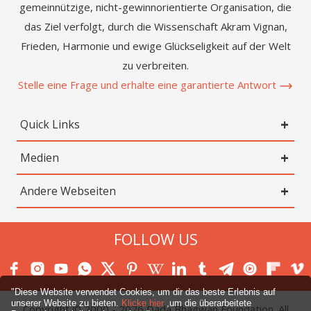
gemeinnützige, nicht-gewinnorientierte Organisation, die
das Ziel verfolgt, durch die Wissenschaft Akram Vignan,
Frieden, Harmonie und ewige Glückseligkeit auf der Welt
zu verbreiten.
Stelle eine Frage und erhalte eine garantierte Antwort
Quick Links
Medien
Andere Webseiten
FOLLOW US
"Diese Website verwendet Cookies, um dir das beste Erlebnis auf
unserer Website zu bieten.
Klicke hier
,um die überarbeitete
Copyright © 2000 -
2026
Dada Bhagwan Foundation. All