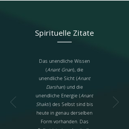
Spirituelle Zitate
l man tun, um
Das unendliche Wissen
Die Religion d
issenheit
(
Anant Gnan
), die
bedeutet, die Re
rden? Erlange
unendliche Sicht (
Anant
Seele zu prakt
Wissen
Darshan
) und die
kenntnis). Nutzt
unendliche Energie (
Anant
el wie Bücher und
Shakti
) des Selbst sind bis
n, um Wissen zu
heute in genau derselben
, aber wenn ihr
Form vorhanden. Das