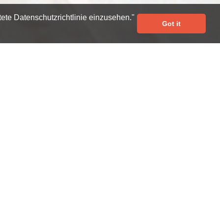
tete Datenschutzrichtlinie einzusehen."
Got it
LS
ujya Dada Bhagwan