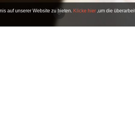
nis auf unserer Website zu bieten.
Klicke hier
,um die überarbei
Letztes Polieren Des Juwels
ETZTES POLIEREN DES JUWE
uelles Training von Param P