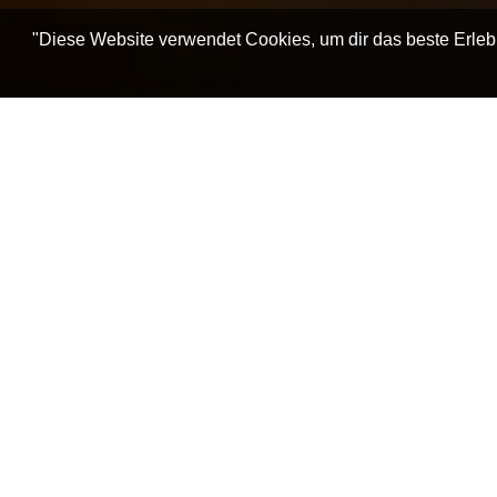
"Diese Website verwendet Cookies, um dir das beste Erleb
Home
Spiritueller Meister
Pujya Deepakbhai
L
Abschließendes spirit