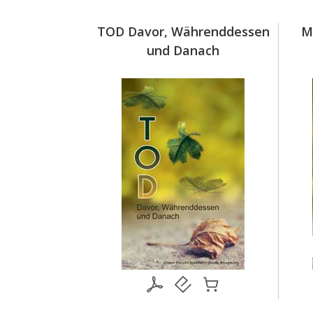
ેલાં ને પછી…
TOD Davor, Währenddessen
M
und Danach