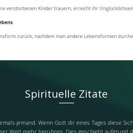
e verstorbenen Kinder trauern, erreicht ihr Unglücklichsein 
ebens
ensform zurück, nachdem man andere Lebensformen durchwan
Spirituelle Zitate
niemals jemand. Wenn Gott dir eines Tages diese Sich
eser Welt mehr berühren. Dies geschieht aufgrund d