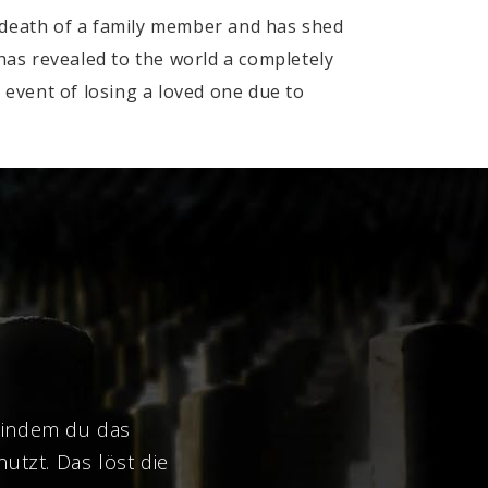
e death of a family member and has shed
 has revealed to the world a completely
he event of losing a loved one due to
 indem du das
utzt. Das löst die