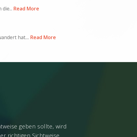
die...
Read More
dert hat....
Read More
tweise geben sollte, wird
In Wirklichkeit ist es
er richtigen Sichtweise
Glaubenssystem. Man 