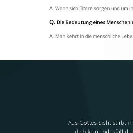
A.
Wenn sich Eltern sorgen und um ihr
Q.
Die Bedeutung eines Menschenl
A.
Man kehrt in die menschliche Leb
keine Lösung für den Tod,
Aus Gottes Sicht stirbt 
n?
dich kein Todesfall di