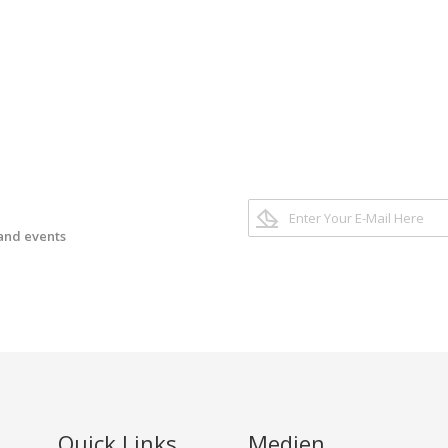
 and events
Quick Links
Medien