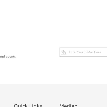
 and events
Quick Links
Medien