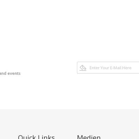
 and events
Quick Links
Medien