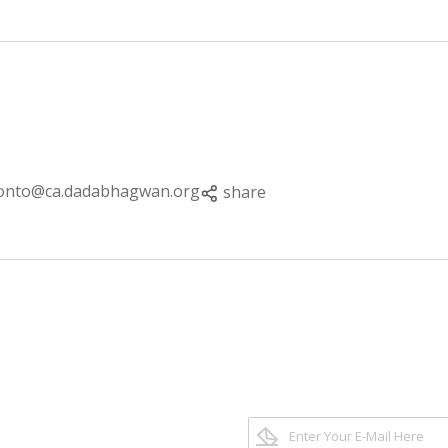
onto@ca.dadabhagwan.org
share