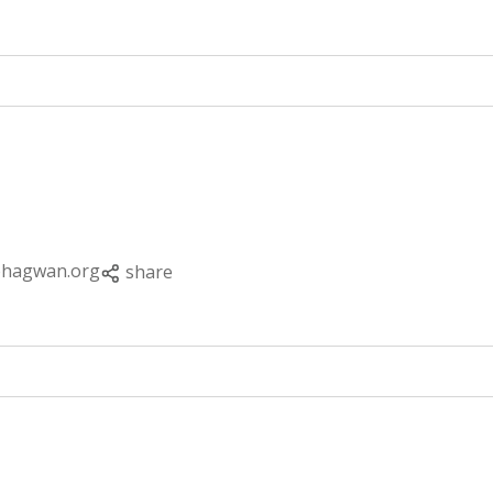
bhagwan.org
share