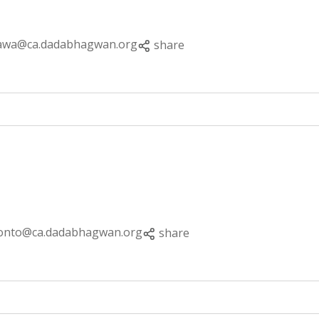
awa@ca.dadabhagwan.org
share
onto@ca.dadabhagwan.org
share