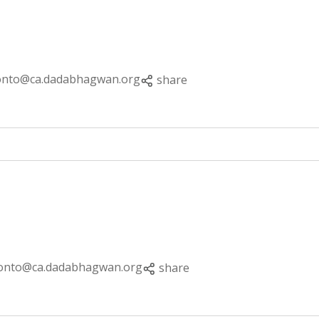
onto@ca.dadabhagwan.org
share
onto@ca.dadabhagwan.org
share