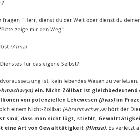
n?
ragen: "Herr, dienst du der Welt oder dienst du deinem
"Bitte zeige mir den Weg."
elbst
(Atma
)
Dienstes für das eigene Selbst?
dvoraussetzung ist, kein lebendes Wesen zu verletzen. A
ahmacharya)
ein. Nicht-Zölibat ist gleichbedeutend
illionen von potenziellen Lebewesen
(Jivas)
im Prozes
solch einem Nicht-Zölibat
(Abrahmacharya)
hört der Die
bst sind, dass man nicht lügt, stiehlt, Gewalttätigk
st eine Art von Gewalttätigkeit
(Himsa)
.
Es verletzt a