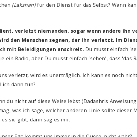
ichen
(Lakshan)
für den Dienst für das Selbst? Wann ka
dient, verletzt niemanden, sogar wenn andere ihn ve
wird den Menschen segnen, der ihn verletzt. Im Diens
ich mit Beleidigungen anschreit
.
Du musst einfach 'seh
 ein Radio, aber Du musst einfach 'sehen', dass 'das Ra
 verletzt, wird es unerträglich. Ich kann es noch nich
l ich dann tun?
 du nicht auf diese Weise lebst (Dadashris Anweisunge
ag, was ich sage, welcher anderen Linie sollte dieser M
es sie gibt, dann sag es mir.
 unser Ego kommt uns immer in die Quere, nicht wahr?