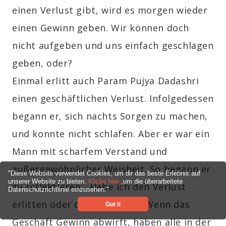
einen Verlust gibt, wird es morgen wieder
einen Gewinn geben. Wir können doch
nicht aufgeben und uns einfach geschlagen
geben, oder?
Einmal erlitt auch Param Pujya Dadashri
einen geschäftlichen Verlust. Infolgedessen
begann er, sich nachts Sorgen zu machen,
und konnte nicht schlafen. Aber er war ein
Mann mit scharfem Verstand und
außergewöhnlicher Weisheit. So begann er
"Diese Website verwendet Cookies, um dir das beste Erlebnis auf
unserer Website zu bieten.
Klicke hier
,um die überarbeitete
zu reflektieren: „Habe
ich
den Verlust
Datenschutzrichtlinie einzusehen."
erlitten oder das
Geschäft
?“ Wenn das
Got it
Geschäft Gewinn abwirft, haben alle in der