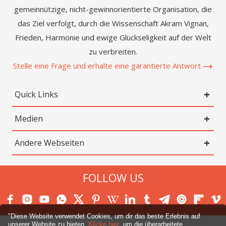
gemeinnützige, nicht-gewinnorientierte Organisation, die
das Ziel verfolgt, durch die Wissenschaft Akram Vignan,
Frieden, Harmonie und ewige Glückseligkeit auf der Welt
zu verbreiten.
Stelle eine Frage und erhalte eine garantierte Antwort
Quick Links
Medien
Andere Webseiten
FOLLOW US
"Diese Website verwendet Cookies, um dir das beste Erlebnis auf
unserer Website zu bieten.
Klicke hier
,um die überarbeitete