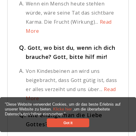
A.
Wenn ein Mensch heute stehlen
würde, wäre seine Tat das sichtbare
Karma. Die Frucht (Wirkung)...
Read
More
Q.
Gott, wo bist du, wenn ich dich
brauche? Gott, bitte hilf mir!
A.
Von Kindesbeinen an wird uns
beigebracht, dass Gott gütig ist, dass
er alles verzeiht und uns über...
Read
More
"Diese Website verwendet Cookies, um dir das beste Erlebnis auf
unserer Website zu bieten.
Klicke hier
,um die überarbeitete
Q.
Wie erlangt man die Liebe
Datenschutzrichtlinie einzusehen."
Gottes?
Got it