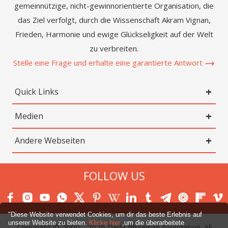
gemeinnützige, nicht-gewinnorientierte Organisation, die
das Ziel verfolgt, durch die Wissenschaft Akram Vignan,
Frieden, Harmonie und ewige Glückseligkeit auf der Welt
zu verbreiten.
Stelle eine Frage und erhalte eine garantierte Antwort
Quick Links
Medien
Andere Webseiten
FOLLOW US
"Diese Website verwendet Cookies, um dir das beste Erlebnis auf
unserer Website zu bieten.
Klicke hier
,um die überarbeitete
Copyright © 2000 -
2026
Dada Bhagwan Foundation. All