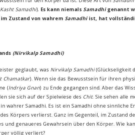
usstsein für den Körper da ist. Diese Art von
Samadhi
(
Kasht Samadhi
)
.
Es kann niemals
Samadhi
genannt we
r im Zustand von wahrem
Samadhi
ist, hat vollstän
tands
(Nirvikalp Samadhi)
Meister geglaubt, was
Nirvikalp Samadhi
(Glückseligkeit
it Chamatkar
)
. Wenn sie das Bewusstsein für ihren phys
ane
(
Indriya Gnan
)
zu Ende gegangen sind. Aber das Wiss
den sie sich auf der Spielwiese des
Chit
. Sie sehen alle 
kein wahrer
Samadhi
. Es ist ein
Samadhi
ohne sinnliche 
des Körpers verlierst. Ganz im Gegenteil, im Zustand d
tes und genaueres Gewahrsein über den Körper
.
Wie ka
r völlig verliert?