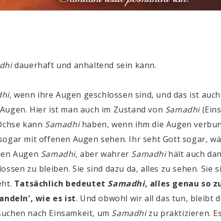
dhi
dauerhaft und anhaltend sein kann.
hi
,
wenn ihre Augen geschlossen sind, und das ist auch
Augen. Hier ist man auch im Zustand von
Samadhi
(Ein
n Ochse kann
Samadhi
haben, wenn ihm die Augen verbund
sogar mit offenen Augen sehen. Ihr seht Gott sogar, wä
enen Augen
Samadhi
, aber wahrer
Samadhi
hält auch da
ossen zu bleiben. Sie sind dazu da, alles zu sehen. Sie 
eht.
Tatsächlich bedeutet
Samadhi
, alles genau so z
andeln', wie es ist
.
Und obwohl wir all das tun, bleibt 
suchen nach Einsamkeit, um
Samadhi
zu praktizieren. Es