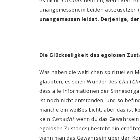
es nicht
Samadhi
nennen, wenn kein Bew
unangemessenem Leiden auszusetzen
unangemessen leidet. Derjenige, de
Die Glückseligkeit des egolosen Zus
Was haben die weltlichen spirituellen 
glaubten, es seien Wunder des
Chit
(
Ch
dass alle Informationen der Sinnesorg
ist noch nicht entstanden, und so befin
manche ein weißes Licht, aber das ist 
kein
Samadhi
, wenn du das Gewahrsein 
egolosen Zustands) besteht ein erhöh
wenn man das Gewahrsein über den Körpe