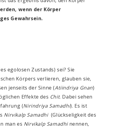
ist das Ergebnis davon, den Körper
rden, wenn der Körper
diges Gewahrsein.
 des egolosen Zustands)
sei? Sie
ischen Körpers verlieren, glauben sie,
en jenseits der Sinne
(
Atiindriya Gnan
)
möglichen Effekte des
Chit
. Dabei sehen
Erfahrung
(
Nirindriya Samadhi
)
. Es ist
es
Nirvikalp
Samadhi
(Glückseligkeit des
nn man es
Nirvikalp Samadhi
nennen,