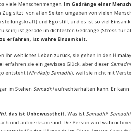
dlos viele Menschenmengen.
Im Gedränge einer Mensch
Zug sitzt, von allen Seiten umgeben von vielen Mensche
rstellungskraft)
und Ego still, und es ist so viel Einsa
zu sein) ist gerade im dichtesten Gedränge (Stress für a
u erfahren, ist wahre Einsamkeit.
sen ihr weltliches Leben zurück, sie gehen in den Himala
abei erfahren sie ein gewisses Glück, aber dieser
Samadhi
Ego entsteht
(
Nirvikalp Samadhi
)
, weil sie nicht mit Ver
ogar im Stehen
Samadhi
aufrechterhalten kann. Er kann 
hi
, das ist Unbewusstheit.
Was ist
Samadhi
?
Samadhi
 wach und aufmerksam sind. Die Person wird wahrnehme