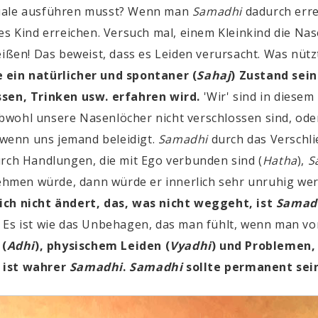
tuale ausführen musst? Wenn man
Samadhi
dadurch erre
es Kind erreichen. Versuch mal, einem Kleinkind die Nase
eißen! Das beweist, dass es Leiden verursacht. Was nütz
e ein natürlicher und spontaner (
Sahaj
) Zustand sein
ssen, Trinken usw. erfahren wird.
'Wir' sind in diesem
bwohl unsere Nasenlöcher nicht verschlossen sind, oder
h wenn uns jemand beleidigt.
Samadhi
durch das Verschl
urch Handlungen, die mit
Ego
verbunden sind
(
Hatha
),
S
hmen würde, dann würde er innerlich sehr unruhig wer
ich nicht ändert, das, was nicht weggeht, ist
Samad
Es ist wie das Unbehagen, das man fühlt, wenn man vo
 (
Adhi
), physischem Leiden (
Vyadhi
) und Problemen,
, ist wahrer
Samadhi
.
Samadhi
sollte permanent sei