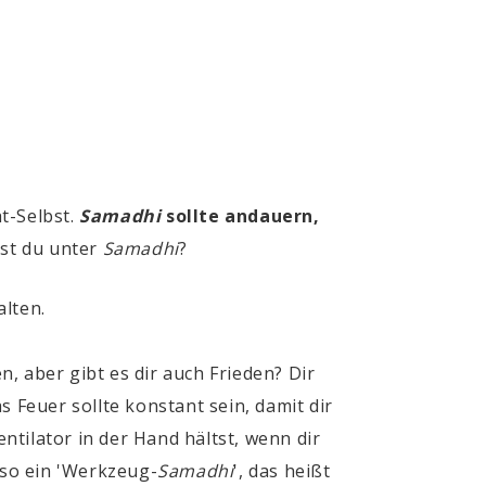
t-Selbst.
Samadhi
sollte andauern,
hst du unter
Samadhi
?
alten.
, aber gibt es dir auch Frieden? Dir
as Feuer sollte konstant sein, damit dir
entilator in der Hand hältst, wenn dir
 so ein
'
Werkzeug-
Samadhi
'
, das heißt