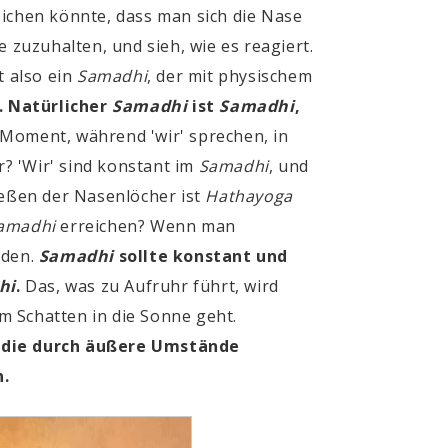
ichen könnte, dass man sich die Nase
 zuzuhalten, und sieh, wie es reagiert.
t also ein
Samadhi
, der mit physischem
. Natürlicher
Samadhi
ist
Samadhi
,
 Moment, während 'wir' sprechen, in
? 'Wir' sind konstant im
Samadhi
, und
ießen der Nasenlöcher ist
Hathayoga
amadhi
erreichen? Wenn man
den.
Samadhi
sollte konstant und
hi
.
Das, was zu Aufruhr führt, wird
m Schatten in die Sonne geht.
 die durch äußere Umstände
n.