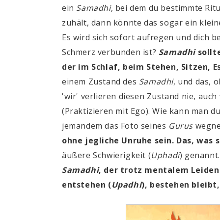
ein
Samadhi
, bei dem du bestimmte Ri
zuhält, dann könnte das sogar ein klein
Es wird sich sofort aufregen und dich b
Schmerz verbunden ist?
Samadhi
sollt
der im Schlaf, beim Stehen, Sitzen, E
einem Zustand des
Samadhi
,
und das, o
'wir' verlieren diesen Zustand nie, auc
(Praktizieren mit Ego). Wie kann man d
jemandem das Foto seines
Gurus
wegne
ohne jegliche Unruhe sein. Das, was s
äußere Schwierigkeit
(
Uphadi
)
genannt. 
Samadhi
, der trotz mentalem Leiden
entstehen (
Upadhi
), bestehen bleibt