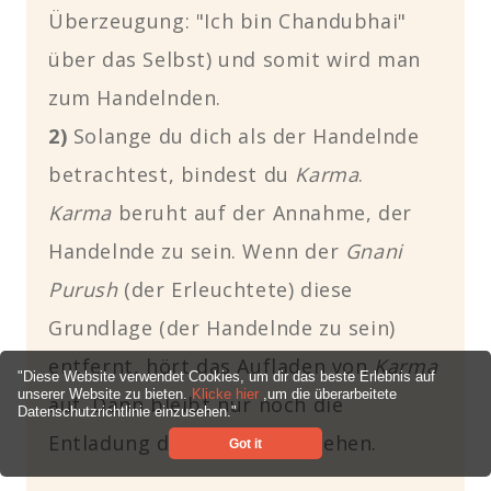
Überzeugung: "Ich bin Chandubhai"
über das Selbst) und somit wird man
zum Handelnden.
2)
Solange du dich als der Handelnde
betrachtest, bindest du
Karma
.
Karma
beruht auf der Annahme, der
Handelnde zu sein. Wenn der
Gnani
Purush
(der Erleuchtete) diese
Grundlage (der Handelnde zu sein)
entfernt, hört das Aufladen von
Karma
"Diese Website verwendet Cookies, um dir das beste Erlebnis auf
unserer Website zu bieten.
Klicke hier
,um die überarbeitete
auf. Dann bleibt nur noch die
Datenschutzrichtlinie einzusehen."
Entladung des
Karmas
bestehen.
Got it