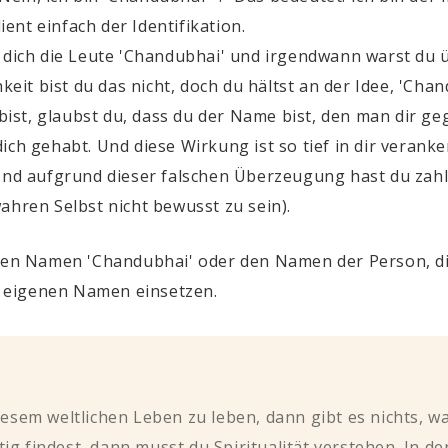
dient einfach der Identifikation.
dich die Leute '
Chandubhai
' und irgendwann warst du ü
keit bist du das nicht, doch du hältst an der Idee, '
Chan
 bist, glaubst du, dass du der Name bist, den man dir ge
ch gehabt. Und diese Wirkung ist so tief in dir veranker
 Und aufgrund dieser falschen Überzeugung hast du zahl
ahren Selbst nicht bewusst zu sein).
n Namen 'Chandubhai' oder den Namen der Person, die e
 eigenen Namen einsetzen.
diesem weltlichen Leben zu leben, dann gibt es nichts, 
ig findest, dann musst du Spiritualität verstehen. In de