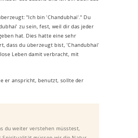
berzeugt: "Ich bin '
Chandubhai
'." Du
dubhai
' zu sein, fest, weil dir das jeder
geben hat. Dies hatte eine sehr
t, dass du überzeugt bist, '
Chandubhai
'
lose Leben damit verbracht, mit
r anspricht, benutzt, sollte der
was du weiter verstehen müsstest,
r Spiritualität müssen wir die Natur