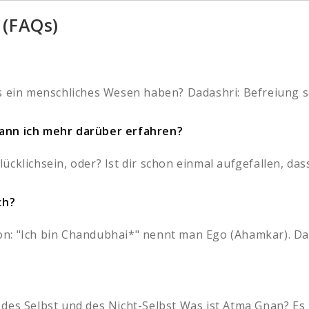
 (FAQs)
s ein menschliches Wesen haben? Dadashri: Befreiung sol
Kann ich mehr darüber erfahren?
cklichsein, oder? Ist dir schon einmal aufgefallen, dass
ch?
: "Ich bin Chandubhai*" nennt man Ego (Ahamkar). Das '
es Selbst und des Nicht-Selbst Was ist Atma Gnan? Es is