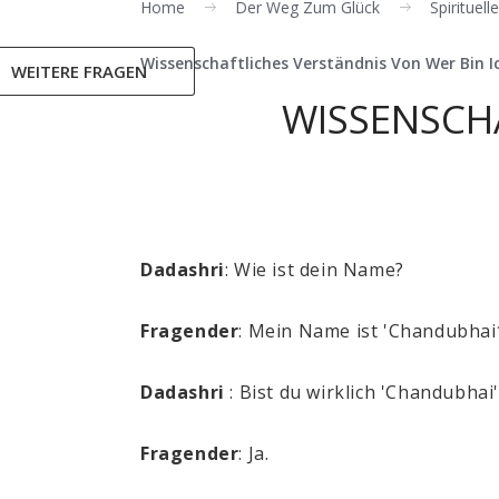
Home
Der Weg Zum Glück
Spirituel
Wissenschaftliches Verständnis Von Wer Bin I
WEITERE FRAGEN
WISSENSCHA
Dadashri
:
Wie ist dein Name?
Fragender
:
Mein Name ist '
Chandubhai
Dadashri
:
Bist du wirklich '
Chandubhai
Fragender
:
Ja.