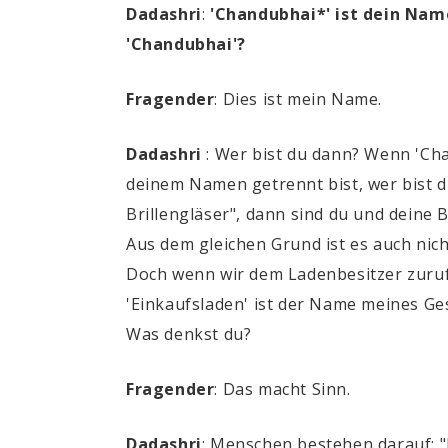
Dadashri
:
'Chandubhai*' ist dein Name
'Chandubhai'?
Fragender
:
Dies ist mein Name.
Dadashri
:
Wer bist du dann? Wenn '
Ch
deinem Namen getrennt bist, wer bist d
Brillengläser", dann sind du und deine 
Aus dem gleichen Grund ist es auch nich
Doch wenn wir dem Ladenbesitzer zurufe
'Einkaufsladen' ist der Name meines Ges
Was denkst du?
Fragender
:
Das macht Sinn.
Dadashri
:
Menschen bestehen darauf: "Ne