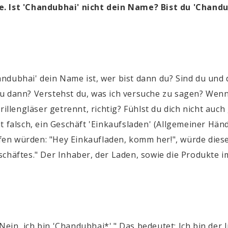
. Ist 'Chandubhai' nicht dein Name? Bist du 'Chand
andubhai
' dein Name ist, wer bist dann du? Sind du un
u dann? Verstehst du, was ich versuche zu sagen? Wenn
Brillengläser getrennt, richtig? Fühlst du dich nicht 
t falsch, ein Geschäft 'Einkaufsladen' (Allgemeiner Hän
n würden: "Hey Einkaufladen, komm her!", würde diese
chäftes." Der Inhaber, der Laden, sowie die Produkte im
in, ich bin '
Chandubhai*
'." Das bedeutet: Ich bin der