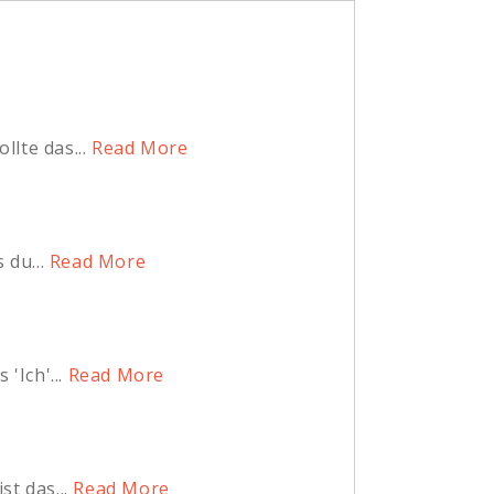
lte das...
Read More
 du...
Read More
Ich'...
Read More
t das...
Read More