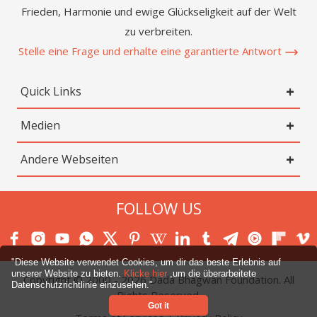
Frieden, Harmonie und ewige Glückseligkeit auf der Welt
zu verbreiten.
Stelle eine Frage und erhalte eine garantierte Antwort
Quick Links
Medien
Andere Webseiten
FOLLOW US
"Diese Website verwendet Cookies, um dir das beste Erlebnis auf
unserer Website zu bieten.
Klicke hier
,um die überarbeitete
Copyright © 2000 -
2026
Dada Bhagwan Foundation. All
Datenschutzrichtlinie einzusehen."
Rights Reserved.
Got it