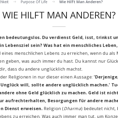
hkeit
Purpose Of Life
Wie Hilft Man Anderen?
WIE HILFT MAN ANDEREN?
en bedeutungslos. Du verdienst Geld, isst, trinkst u
n Lebensziel sein?
Was hat ein menschliches Leben,
el eines menschlichen Lebens zu erreichen, wenn du al
deren geben, was auch immer du hast. Du kannst nur Glüc
ir, dass du andere unglücklich machst.
 der Religionen in nur dieser einen Aussage:
'
Derjenige,
 Unglück will, sollte andere unglücklich machen.' T
andere ohne Geld glücklich zu machen. Geld ist nich
tur aufrechterhalten, Besorgungen für andere mach
en Dienst erweisen.
Religion (
Dharma
) bedeutet nicht,
 Lebens zu erreichen. Was auch immer man tut, um Konze