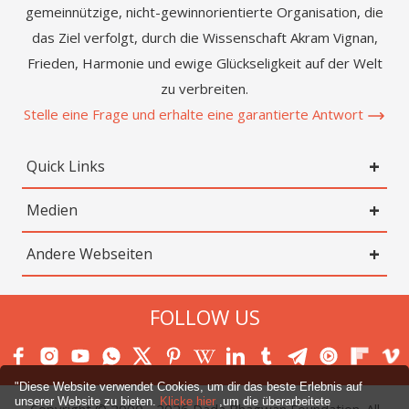
gemeinnützige, nicht-gewinnorientierte Organisation, die
das Ziel verfolgt, durch die Wissenschaft Akram Vignan,
Frieden, Harmonie und ewige Glückseligkeit auf der Welt
zu verbreiten.
Stelle eine Frage und erhalte eine garantierte Antwort
Quick Links
Medien
Andere Webseiten
FOLLOW US
"Diese Website verwendet Cookies, um dir das beste Erlebnis auf
unserer Website zu bieten.
Klicke hier
,um die überarbeitete
Copyright © 2000 -
2026
Dada Bhagwan Foundation. All