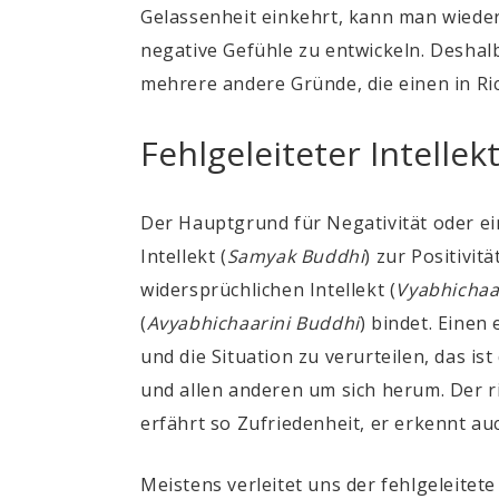
Gelassenheit einkehrt, kann man wiede
negative Gefühle zu entwickeln. Deshalb
mehrere andere Gründe, die einen in Ric
Fehlgeleiteter Intellek
Der Hauptgrund für Negativität oder ein
Intellekt
(
Samyak Buddhi
)
zur Positivitä
widersprüchlichen Intellekt
(
Vyabhichaa
(
Avyabhichaarini Buddhi
)
bindet. Einen 
und die Situation zu verurteilen, das is
und allen anderen um sich herum. Der r
erfährt so Zufriedenheit, er erkennt a
Meistens verleitet uns der fehlgeleitete