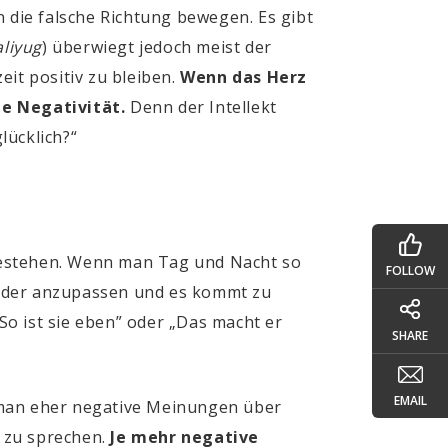
n die falsche Richtung bewegen. Es gibt
aliyug
)
überwiegt jedoch meist der
eit positiv zu bleiben.
Wenn das Herz
ie Negativität.
Denn der Intellekt
lücklich?“
hestehen. Wenn man Tag und Nacht so
FOLLOW
ander anzupassen und es kommt zu
o ist sie eben” oder „Das macht er
SHARE
EMAIL
 man eher negative Meinungen über
v zu sprechen.
Je mehr negative